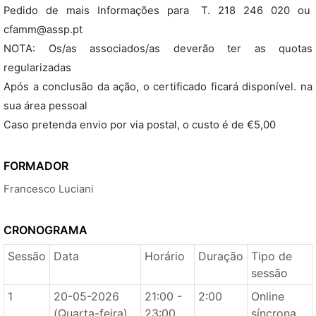
Pedido de mais Informações para T. 218 246 020 ou
cfamm@assp.pt
NOTA: Os/as associados/as deverão ter as quotas
regularizadas
Após a conclusão da ação, o certificado ficará disponível. na
sua área pessoal
Caso pretenda envio por via postal, o custo é de €5,00
FORMADOR
Francesco Luciani
CRONOGRAMA
Sessão
Data
Horário
Duração
Tipo de
sessão
1
20-05-2026
21:00 -
2:00
Online
(Quarta-feira)
23:00
síncrona